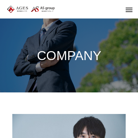
C
O
M
P
A
N
Y