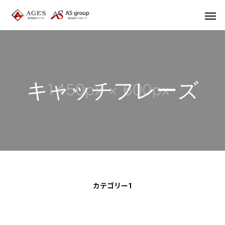
キ
ャ
ッ
チ
フ
レ
ー
ズ
カテゴリー1